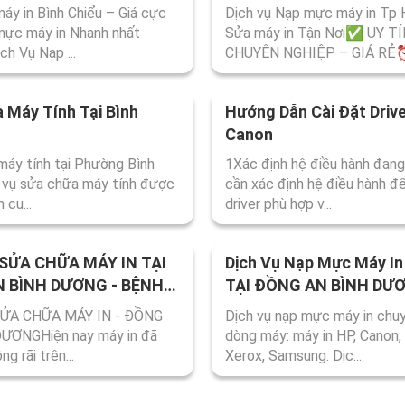
y in Bình Chiểu – Giá cực
Dịch vụ Nạp mực máy in Tp
mực máy in Nhanh nhất
Sửa máy in Tận Nơi✅ UY TÍ
h Vụ Nạp ...
CHUYÊN NGHIỆP – GIÁ RẺ⏰
 Máy Tính Tại Bình
Hướng Dẫn Cài Đặt Drive
Canon
máy tính tại Phường Bình
1Xác định hệ điều hành đan
 vụ sửa chữa máy tính được
cần xác định hệ điều hành để 
 cu...
driver phù hợp v...
 SỬA CHỮA MÁY IN TẠI
Dịch Vụ Nạp Mực Máy I
 BÌNH DƯƠNG - BỆNH
TẠI ĐỒNG AN BÌNH DƯ
Y TÍNH THỦ ĐỨC
LINH TRUNG II
SỬA CHỮA MÁY IN - ĐỒNG
Dịch vụ nạp mực máy in chu
ƯƠNGHiện nay máy in đã
dòng máy: máy in HP, Canon,
ng rãi trên...
Xerox, Samsung. Dịc...