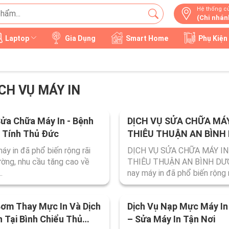
Hệ thống c
(Chi nhán
Laptop
Gia Dụng
Smart Home
Phụ Kiện
CH VỤ MÁY IN
Sửa Chữa Máy In - Bệnh
DỊCH VỤ SỬA CHỮA MÁY 
 Tính Thủ Đức
THIÊU THUẬN AN BÌNH
áy in đã phổ biến rộng rãi
DỊCH VỤ SỬA CHỮA MÁY IN 
rường, nhu cầu tăng cao về
THIÊU THUẬN AN BÌNH DƯ
.
nay máy in đã phổ biến rộng r
Bơm Thay Mực In Và Dịch
Dịch Vụ Nạp Mực Máy I
n Tại Bình Chiểu Thủ
– Sửa Máy In Tận Nơi