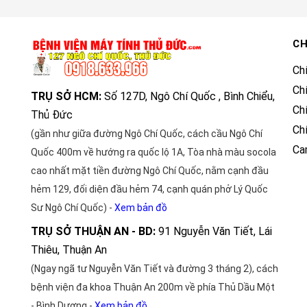
CH
Ch
Ch
TRỤ SỞ HCM:
Số 127D, Ngô Chí Quốc , Bình Chiểu,
Ch
Thủ Đức
Ch
(gần như giữa đường Ngô Chí Quốc, cách cầu Ngô Chí
Ca
Quốc 400m về hướng ra quốc lộ 1A, Tòa nhà màu socola
cao nhất mặt tiền đường Ngô Chí Quốc, nằm cạnh đầu
hẻm 129, đối diện đầu hẻm 74, cạnh quán phở Lý Quốc
Sư Ngô Chí Quốc) -
Xem bản đồ
TRỤ SỞ THUẬN AN - BD:
91 Nguyễn Văn Tiết, Lái
Thiêu, Thuận An
(Ngay ngã tư Nguyễn Văn Tiết và đường 3 tháng 2), cách
bệnh viện đa khoa Thuận An 200m về phía Thủ Dầu Một
- Bình Dương -
Xem bản đồ