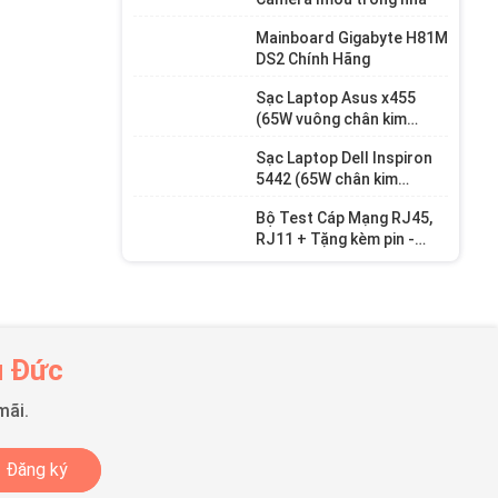
Mainboard Gigabyte H81M
DS2 Chính Hãng
Sạc Laptop Asus x455
(65W vuông chân kim
4.0mm*1.35mm)
Sạc Laptop Dell Inspiron
5442 (65W chân kim
7.4mm * 5.0 mm)
Bộ Test Cáp Mạng RJ45,
RJ11 + Tặng kèm pin -
Test dây mạng loại tốt -
BVMTTD
ủ Đức
mãi.
Đăng ký