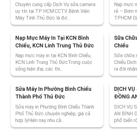
Chiểu Thủ Đức
Đức
Chuyên cung cấp Dịch Vụ sửa camera
Nạp mực má
uy tín tại TP HCM:CCTV Bệnh Viện
rẻ – Bơm 
Máy Tính Thủ Đức là đơ...
TPHCM Dịc
Nạp Mực Máy In Tại KCN Bình
Sữa Chữa
Chiểu, KCN Linh Trung Thủ Đức
Chiểu
Nạp mực máy in tại KCN Bình Chiểu,
Sửa chữa 
KCN Linh Trung Thủ ĐứcTrong cuộc
Chiểu Dịch
sống hiện đại, các thi...
ra đời nhằm
Sửa Máy In Phường Bình Chiểu
DỊCH VỤ
Thành Phố Thủ Đức
ĐỒNG AN
VIỆN MÁ
Sửa máy in Phường Bình Chiểu Thành
DỊCH VỤ 
Phố Thủ Đức chuyên nghiệp, giá cả
AN BÌNH D
hợp lýHiện nay nhu cầ...
phổ biến rộ