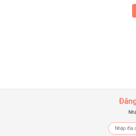
Đăng
Nhậ