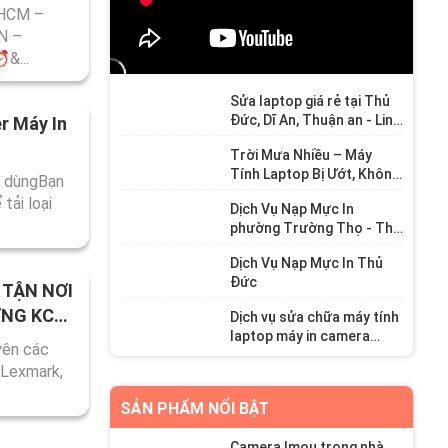
 HCM –
N –
&...
Sửa laptop giá rẻ tại Thủ
Đức, Dĩ An, Thuận an - Linh
r Máy In
kiện máy tính giá rẻ
Trời Mưa Nhiều – Máy
Tính Laptop Bị Ướt, Không
g dùngBạn
Lên Nguồn? Đã Có Bệnh
tải loại
Dịch Vụ Nạp Mực In
Viện Máy Tính Thủ Đức!
phường Trường Thọ - Thủ
Đức
Dịch Vụ Nạp Mực In Thủ
Đức
n TẬN NƠI
ƠNG KCX
Dịch vụ sửa chữa máy tính
laptop máy in camera
yên các
phường Trường Thọ - Thủ
 Lexmark,
Đức
SẢN PHẨM NỔI BẬT
Camera Imou trong nhà