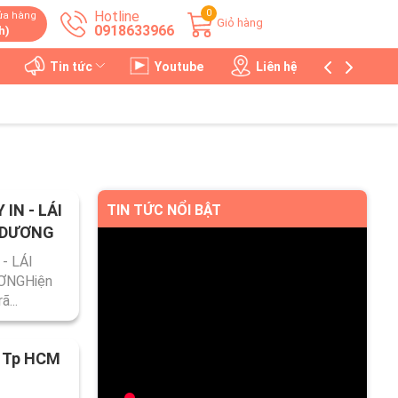
0
Hotline
ửa hàng
Giỏ hàng
0918633966
h)
Tin tức
Youtube
Liên hệ
IN - LÁI
TIN TỨC NỔI BẬT
 DƯƠNG
- LÁI
ƠNGHiện
ã...
n Tp HCM