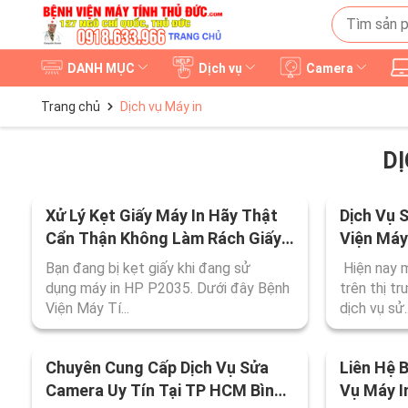
DANH MỤC
Dịch vụ
Camera
Trang chủ
Dịch vụ Máy in
DỊ
Xử Lý Kẹt Giấy Máy In Hãy Thật
Dịch Vụ 
Cẩn Thận Không Làm Rách Giấy
Viện Máy
Bị Kẹt
Bạn đang bị kẹt giấy khi đang sử
Hiện nay m
dụng máy in HP P2035. Dưới đây Bệnh
trên thị t
Viện Máy Tí...
dịch vụ sử..
Chuyên Cung Cấp Dịch Vụ Sửa
Liên Hệ 
Camera Uy Tín Tại TP HCM Bình
Vụ Máy I